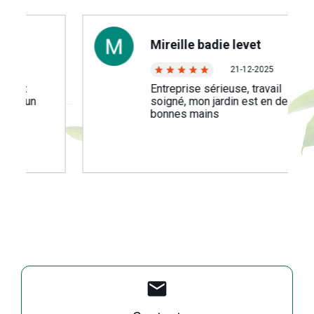
Mireille badie levet
21-12-2025
ux
Entreprise sérieuse, travail
t un
soigné, mon jardin est en de
bonnes mains
Pause
mail