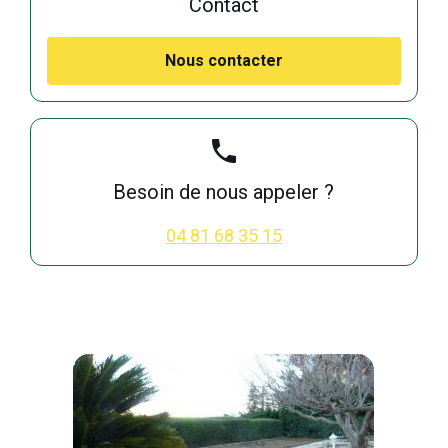
Contact
Nous contacter
phone
Besoin de nous appeler ?
04 81 68 35 15