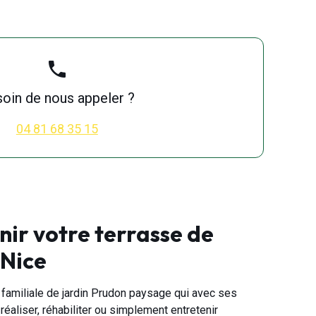
années, je continue à faire appel
à la même équipe, c’est bien que
celle-ci est sérieuse,
compétente, honnête dans son
tarif et aime vraiment son travail.
phone
Donc, je ne peux que
recommander l’entreprise
oin de nous appeler ?
PRUDON.
04 81 68 35 15
nir votre terrasse de
 Nice
e familiale de jardin Prudon paysage qui avec ses
réaliser, réhabiliter ou simplement entretenir