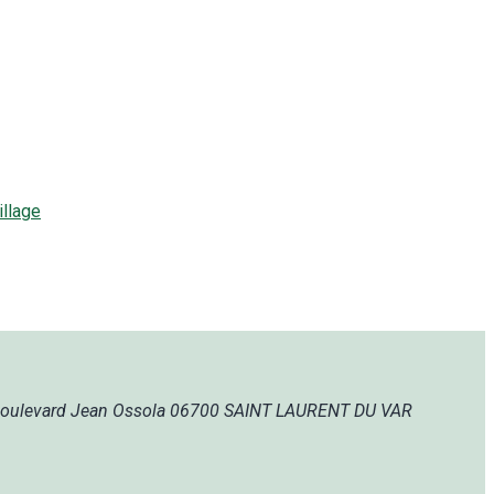
llage
oulevard Jean Ossola
06700 SAINT LAURENT DU VAR