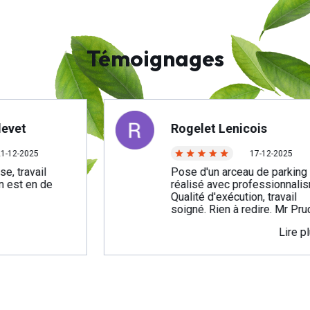
Témoignages
Rogelet Lenicois
5
17-12-2025
ail
Pose d'un arceau de parking
n de
réalisé avec professionnalisme.
Qualité d'exécution, travail
soigné. Rien à redire. Mr Prudon
et son fils sont très a l'écoute,
Lire plus
réactifs et hyper efficaces. Ils
forment une équipe sérieuse,
agréable et très symphatique !
Je recommande vivement cette
entreprise compétente et fiable,
qui plus est a des tarifs très
corrects. Grand merci a eux pour