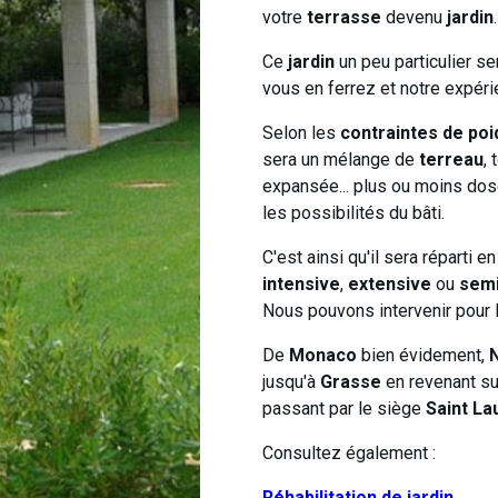
votre
terrasse
devenu
jardin
.
Ce
jardin
un peu particulier se
vous en ferrez et notre expéri
Selon les
contraintes de poi
sera un mélange de
terreau
,
expansée... plus ou moins dosé
les possibilités du bâti.
C'est ainsi qu'il sera réparti en
intensive
,
extensive
ou
semi
Nous pouvons intervenir pour l
De
Monaco
bien évidement,
jusqu'à
Grasse
en revenant sur
passant par le siège
Saint La
Consultez également :
Réhabilitation de jardin