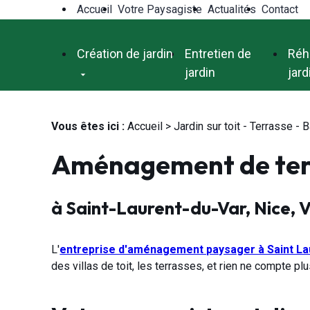
Panneau de gestion des cookies
Accueil
Votre Paysagiste
Actualités
Contact
Création de jardin
Entretien de
Réha
jardin
jard
Vous êtes ici :
Accueil
> Jardin sur toit - Terrasse - 
Aménagement de ter
à Saint-Laurent-du-Var, Nice, 
L'
entreprise d'aménagement paysager à Saint La
des villas de toit, les terrasses, et rien ne compte plu