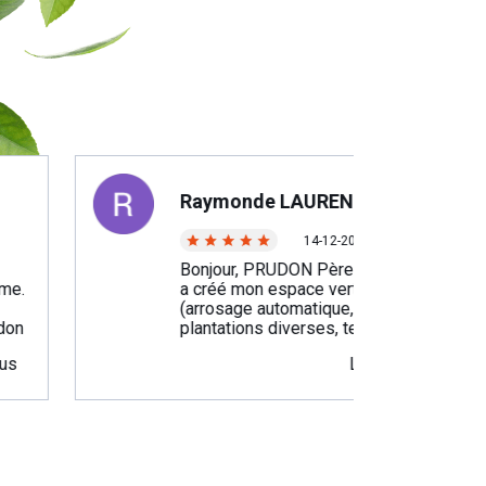
Raymonde LAURENT
14-12-2025
Bonjour, PRUDON Père (Patrice)
a créé mon espace vert
(arrosage automatique, gazon,
plantations diverses, terrasse
en bois) il y a plus de 10 ans.
Lire plus
Depuis, chaque printemps,
PRUDON Fils (Léo) vient pour
l’entretien annuel de mon petit
bout de jardin. PRUDON Père,
toujours présent, participe à
l’ensemble de toutes les
opérations. Si depuis toutes ces