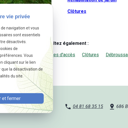
Clôtures
re vie privée
e de navigation et vous
ssaires sont essentiels
tre désactivés.
Consultez également :
cookies de
e carrossable ou non/ Rampes d'accès
Clôtures
Débroussai
 préférences. Vous
cliquant sur le lien
r que la désactivation de
lités du site.
 et fermer
04 81 68 35 15
686 B