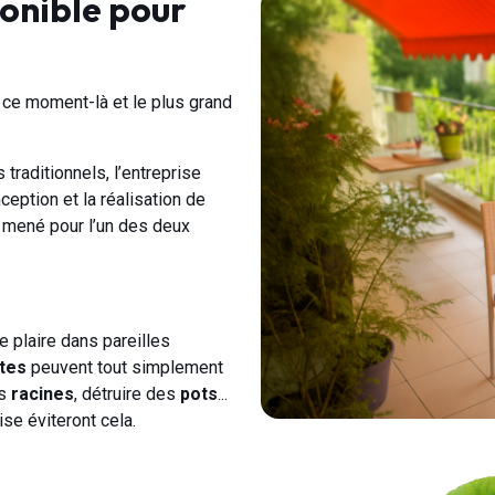
ponible pour
e
à ce moment-là et le plus grand
raditionnels, l’entreprise
ption et la réalisation de
et mené pour l’un des deux
e plaire dans pareilles
ntes
peuvent tout simplement
rs
racines
, détruire des
pots
...
se éviteront cela.