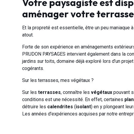
Votre paysagiste est dis
aménager votre terrass
Et la propreté est essentielle, être un peu maniaque 
atout.
Forte de son expérience en aménagements extérieurs t
PRUDON PAYSAGES intervient également dans la conce
jardins sur toits, domaine déjà exploré lors d’un proj
cogérants.
Sur les terrasses, mes végétaux ?
Sur les
terrasses
, connaître les
v
é
g
étaux
pouvant s
conditions est une nécessité. En effet, certaines
pla
détruire les
calendrites
(
isolant
) en y plongeant leu
Les années d'expériences acquises par notre entrepri