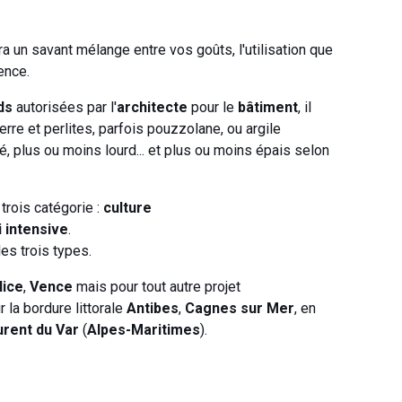
ra un savant mélange entre vos goûts, l'utilisation que
ence.
ds
autorisées par l'
architecte
pour le
bâ
timent
, il
 terre et perlites, parfois pouzzolane, ou argile
, plus ou moins lourd... et plus ou moins épais selon
 trois catégorie :
culture
 intensive
.
es trois types.
Nice
,
Vence
mais pour tout autre projet
 la bordure littorale
Antibes
,
Cagnes sur Mer
, en
urent du Var
(
Alpes-Maritimes
).